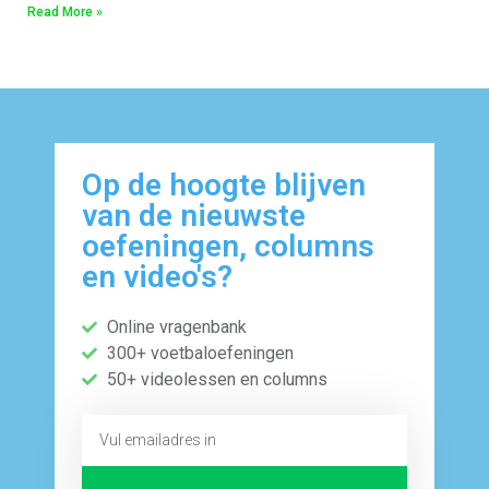
Read More »
Op de hoogte blijven
van de nieuwste
oefeningen, columns
en video's?
Online vragenbank
300+ voetbaloefeningen
50+ videolessen en columns