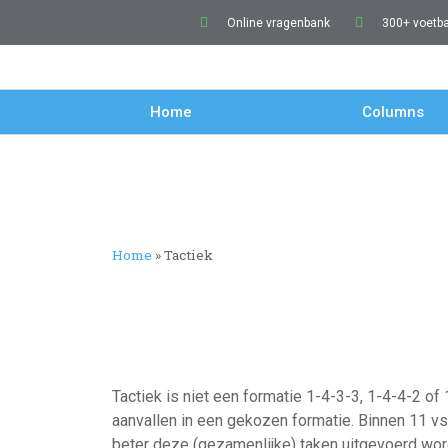
Online vragenbank
300+ voetb
Home
Columns
Home
»
Tactiek
Tactiek is niet een formatie 1-4-3-3, 1-4-4-2 of
aanvallen in een gekozen formatie. Binnen 11 vs
beter deze (gezamenlijke) taken uitgevoerd word