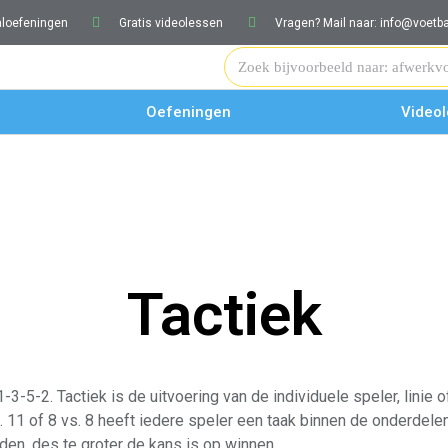
aloefeningen
Gratis videolessen
Vragen? Mail naar: info@voetb
Oefeningen
Video
Tactiek
 1-3-5-2. Tactiek is de uitvoering van de individuele speler, lini
. 11 of 8 vs. 8 heeft iedere speler een taak binnen de onderdel
en, des te groter de kans is op winnen.