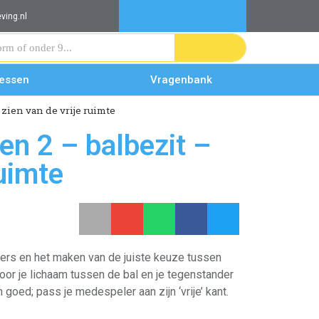
ving.nl
lessen
Vragenbank
zien van de vrije ruimte
en 2 – balbezit –
uimte
ders en het maken van de juiste keuze tussen
or je lichaam tussen de bal en je tegenstander
 goed; pass je medespeler aan zijn ‘vrije’ kant.