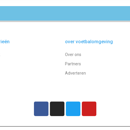
rieën
over voetbalomgeving
k
Over ons
Partners
Adverteren