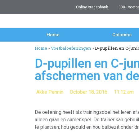
Online vragenbank
300+ voetb
Home
Columns
Home
»
Voetbaloefeningen
»
D-pupillen en C-juni
D-pupillen en C-ju
afschermen van de 
Akke Pennin
October 18, 2016
11:12 am
De oefening heeft als trainingsdoel het leren 
alleen gaan en samenspel. De trainer kan gebru
te plaatsen; hou geduld en hou balbezit onder dru