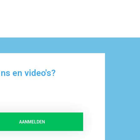
ns en video's?
AANMELDEN