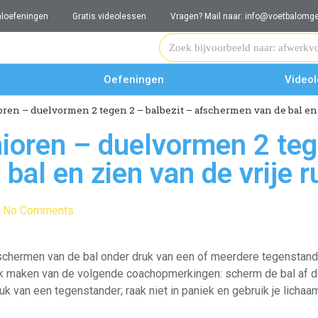
aloefeningen
Gratis videolessen
Vragen? Mail naar: info@voetbalomge
Oefeningen
Video
oren – duelvormen 2 tegen 2 – balbezit – afschermen van de bal en 
nioren – duelvormen 2 teg
bal en zien van de vrije r
No Comments
afschermen van de bal onder druk van een of meerdere tegenstan
ik maken van de volgende coachopmerkingen: scherm de bal af do
k van een tegenstander; raak niet in paniek en gebruik je lichaam