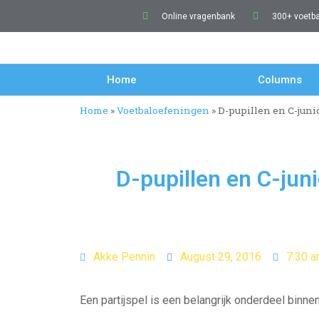
Online vragenbank
300+ voetb
Home
Columns
Home
»
Voetbaloefeningen
»
D-pupillen en C-juni
D-pupillen en C-juni
Akke Pennin
August 29, 2016
7:30 
Een partijspel is een belangrijk onderdeel binnen