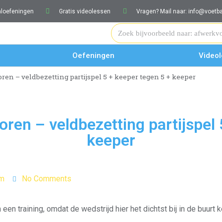
aloefeningen
Gratis videolessen
Vragen? Mail naar: info@voetb
Oefeningen
Video
oren – veldbezetting partijspel 5 + keeper tegen 5 + keeper
oren – veldbezetting partijspel
keeper
am
No Comments
 een training, omdat de wedstrijd hier het dichtst bij in de buurt 