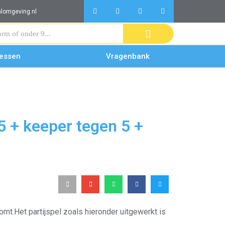
alomgeving.nl
lessen
Vragenbank
 5 + keeper tegen 5 +
komt.Het partijspel zoals hieronder uitgewerkt is