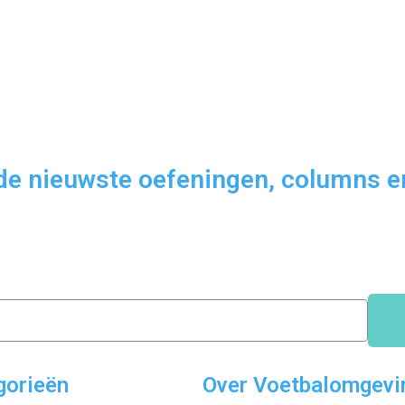
 de nieuwste oefeningen, columns en
gorieën
Over Voetbalomgevi