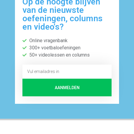
Op de hoogte blijven
van de nieuwste
oefeningen, columns
en video's?
Online vragenbank
300+ voetbaloefeningen
50+ videolessen en columns
AANMELDEN