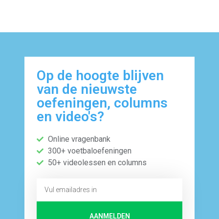
Op de hoogte blijven
van de nieuwste
oefeningen, columns
en video's?
Online vragenbank
300+ voetbaloefeningen
50+ videolessen en columns
AANMELDEN