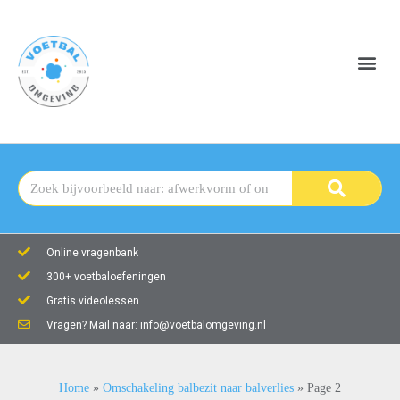
Online vragenbank
300+ voetbaloefeningen
Gratis videolessen
Vragen? Mail naar: info@voetbalomgeving.nl
Home
»
Omschakeling balbezit naar balverlies
»
Page 2