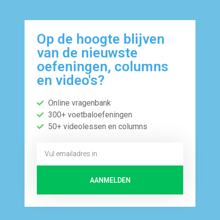
Op de hoogte blijven
van de nieuwste
oefeningen, columns
en video's?
Online vragenbank
300+ voetbaloefeningen
50+ videolessen en columns
AANMELDEN